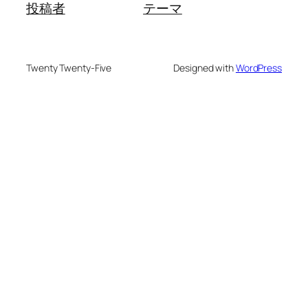
投稿者
テーマ
Twenty Twenty-Five
Designed with
WordPress