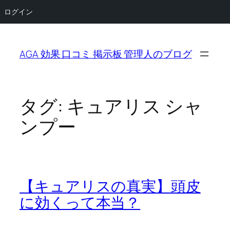
ログイン
内
容
AGA 効果 口コミ 掲示板 管理人のブログ
を
ス
キ
ッ
タグ:
キュアリス シャ
プ
ンプー
【キュアリスの真実】頭皮
に効くって本当？