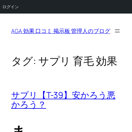
ログイン
内
容
AGA 効果 口コミ 掲示板 管理人のブログ
を
ス
キ
ッ
タグ:
サプリ 育毛 効果
プ
サプリ【T-39】安かろう悪
かろう？
ま