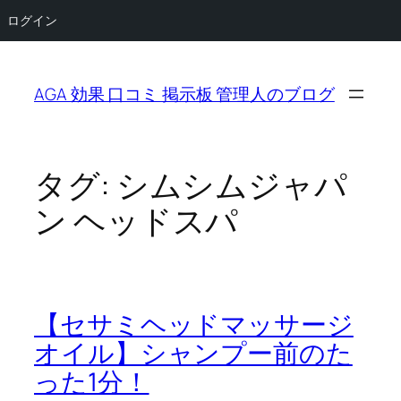
ログイン
内
容
AGA 効果 口コミ 掲示板 管理人のブログ
を
ス
キ
ッ
タグ:
シムシムジャパ
プ
ン ヘッドスパ
【セサミヘッドマッサージ
オイル】シャンプー前のた
った1分！