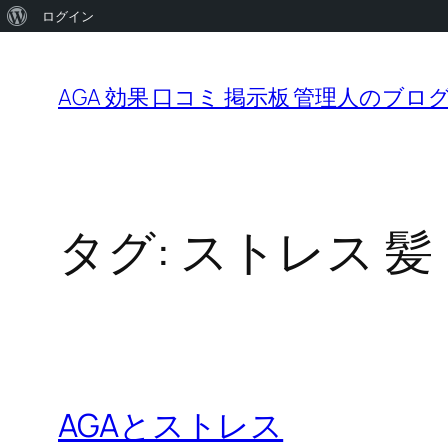
WordPress
ログイン
内
に
容
つ
AGA 効果 口コミ 掲示板 管理人のブロ
を
い
ス
て
キ
ッ
タグ:
ストレス 髪
プ
AGAとストレス