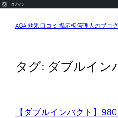
WordPress
ログイン
内
に
容
つ
AGA 効果 口コミ 掲示板 管理人のブロ
を
い
ス
て
キ
ッ
タグ:
ダブルイン
プ
【ダブルインパクト】98