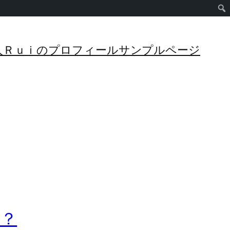
管理人Ｒｕｉのプロフィール
サンプルページ
！？