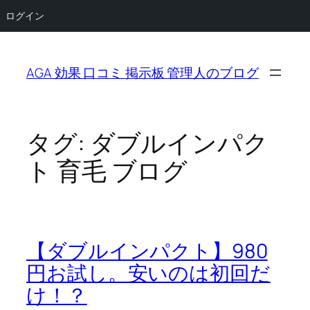
ログイン
内
容
AGA 効果 口コミ 掲示板 管理人のブログ
を
ス
キ
ッ
タグ:
ダブルインパク
プ
ト 育毛 ブログ
【ダブルインパクト】980
円お試し。安いのは初回だ
け！？