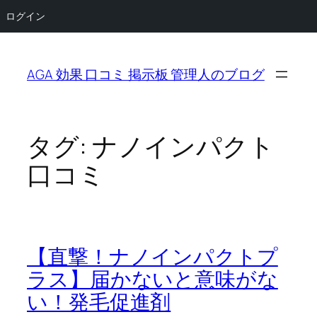
ログイン
内
容
AGA 効果 口コミ 掲示板 管理人のブログ
を
ス
キ
ッ
タグ:
ナノインパクト
プ
口コミ
【直撃！ナノインパクトプ
ラス】届かないと意味がな
い！発毛促進剤