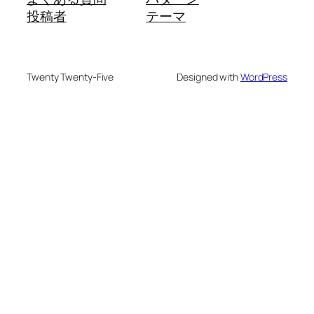
投稿者
テーマ
Twenty Twenty-Five
Designed with
WordPress