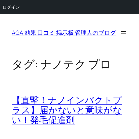
ログイン
内
容
AGA 効果 口コミ 掲示板 管理人のブログ
を
ス
キ
ッ
タグ:
ナノテク プロ
プ
【直撃！ナノインパクトプ
ラス】届かないと意味がな
い！発毛促進剤