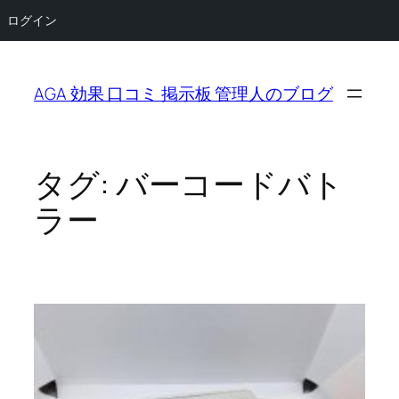
ログイン
内
容
AGA 効果 口コミ 掲示板 管理人のブログ
を
ス
キ
ッ
タグ:
バーコードバト
プ
ラー