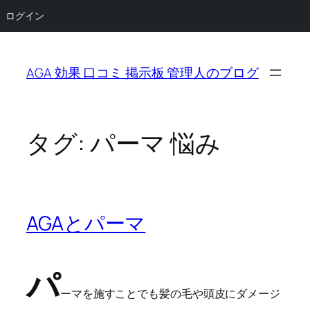
ログイン
内
容
AGA 効果 口コミ 掲示板 管理人のブログ
を
ス
キ
ッ
タグ:
パーマ 悩み
プ
AGAとパーマ
パ
ーマを施すことでも髪の毛や頭皮にダメージ