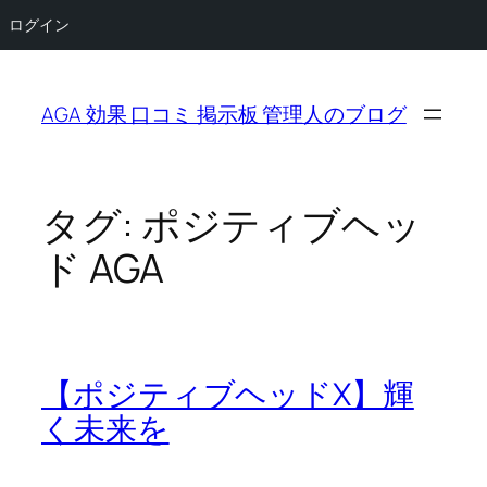
ログイン
内
容
AGA 効果 口コミ 掲示板 管理人のブログ
を
ス
キ
ッ
タグ:
ポジティブヘッ
プ
ド AGA
【ポジティブヘッドX】輝
く未来を