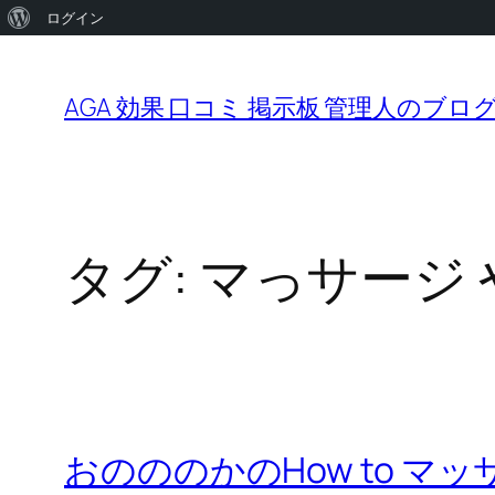
WordPress
ログイン
内
に
容
つ
AGA 効果 口コミ 掲示板 管理人のブロ
を
い
ス
て
キ
ッ
タグ:
マっサージ 
プ
おのののかのHow to 