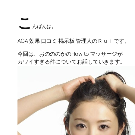
こ
んばんは。
AGA 効果 口コミ 掲示板 管理人のＲｕｉです。
今回は、おのののかのHow to マッサージが
カワイすぎる件について
お話していきます。