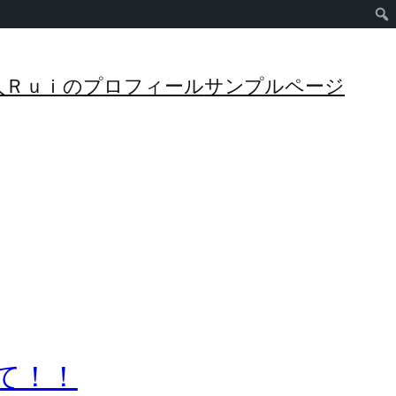
管理人Ｒｕｉのプロフィール
サンプルページ
いて！！