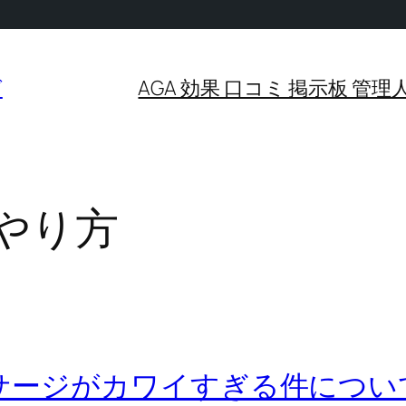
グ
AGA 効果 口コミ 掲示板 
やり方
マッサージがカワイすぎる件につ