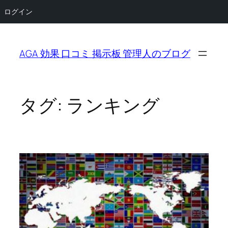
ログイン
内
容
AGA 効果 口コミ 掲示板 管理人のブログ
を
ス
キ
ッ
タグ:
ランキング
プ