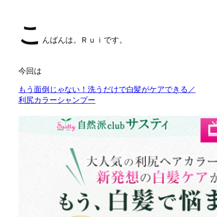
こ
んばんは
。Ｒｕｉです。
今回は
もう面倒じゃない！洗うだけで白髪がケアできる／
利尻カラーシャンプー