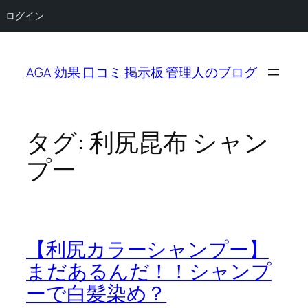
ログイン
内
容
AGA 効果 口コミ 掲示板 管理人のブログ
を
ス
キ
ッ
タグ:
利尻昆布 シャン
プ
プー
【利尻カラーシャンプー】
まだあるんだ！！シャンプ
ーで白髪染め？