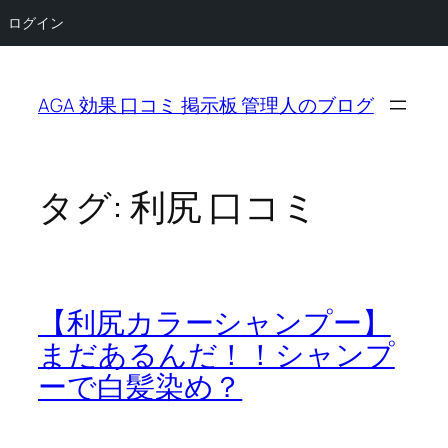
ログイン
内
容
AGA 効果 口コミ 掲示板 管理人のブログ
を
ス
キ
ッ
タグ:
利尻 口コミ
プ
【利尻カラーシャンプー】
まだあるんだ！！シャンプ
ーで白髪染め？