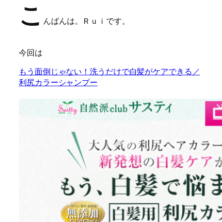
こ
んばんは
。Ｒｕｉです。
今回は
もう面倒じゃない！洗うだけで白髪がケアできる／
利尻カラーシャンプー