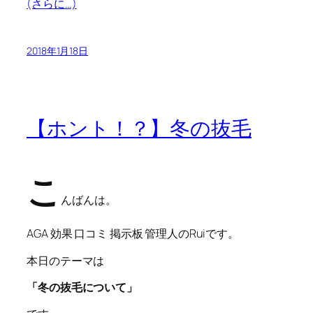
(さらに…)
2018年1月18日
【ホント！？】冬の抜毛
こ
んばんは。
AGA 効果 口コミ 掲示板 管理人のRuiです。
本日のテーマは
「冬の抜毛について」