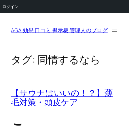
ログイン
内
容
AGA 効果 口コミ 掲示板 管理人のブログ
を
ス
キ
ッ
タグ:
同情するなら
プ
【サウナはいいの！？】薄
毛対策・頭皮ケア
こ