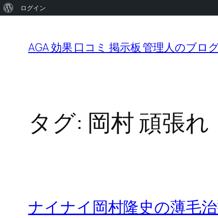
WordPress
ログイン
内
に
容
つ
AGA 効果 口コミ 掲示板 管理人のブロ
を
い
ス
て
キ
ッ
タグ:
岡村 頑張れ
プ
ナイナイ岡村隆史の薄毛治