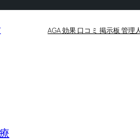
グ
AGA 効果 口コミ 掲示板 
療