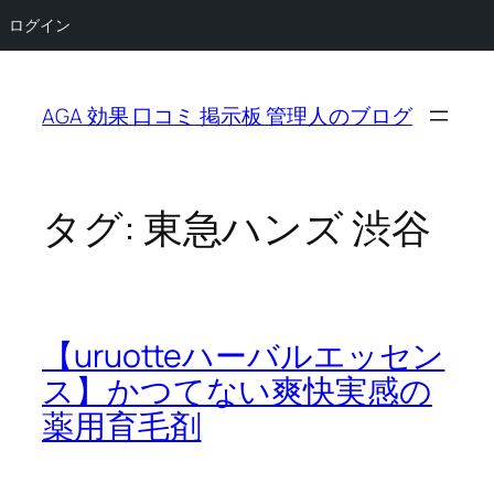
ログイン
内
容
AGA 効果 口コミ 掲示板 管理人のブログ
を
ス
キ
ッ
タグ:
東急ハンズ 渋谷
プ
【uruotteハーバルエッセン
ス】かつてない爽快実感の
薬用育毛剤