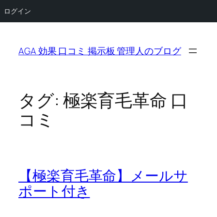
ログイン
内
容
AGA 効果 口コミ 掲示板 管理人のブログ
を
ス
キ
ッ
タグ:
極楽育毛革命 口
プ
コミ
【極楽育毛革命】メールサ
ポート付き