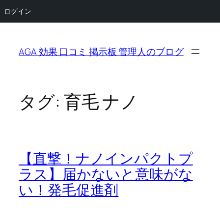
ログイン
内
容
AGA 効果 口コミ 掲示板 管理人のブログ
を
ス
キ
ッ
タグ:
育毛 ナノ
プ
【直撃！ナノインパクトプ
ラス】届かないと意味がな
い！発毛促進剤