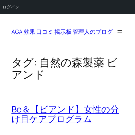
ログイン
内
容
AGA 効果 口コミ 掲示板 管理人のブログ
を
ス
キ
ッ
タグ:
自然の森製薬 ビ
プ
アンド
Be＆【ビアンド】女性の分
け目ケアプログラム