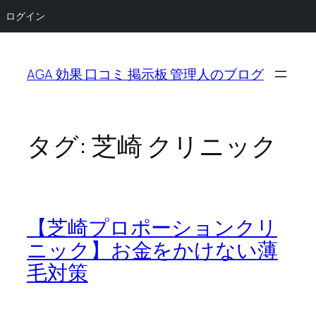
ログイン
内
容
AGA 効果 口コミ 掲示板 管理人のブログ
を
ス
キ
ッ
タグ:
芝崎 クリニック
プ
【芝崎プロポーションクリ
ニック】お金をかけない薄
毛対策