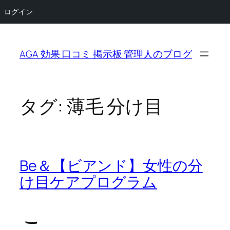
ログイン
内
容
AGA 効果 口コミ 掲示板 管理人のブログ
を
ス
キ
ッ
タグ:
薄毛 分け目
プ
Be＆【ビアンド】女性の分
け目ケアプログラム
こ