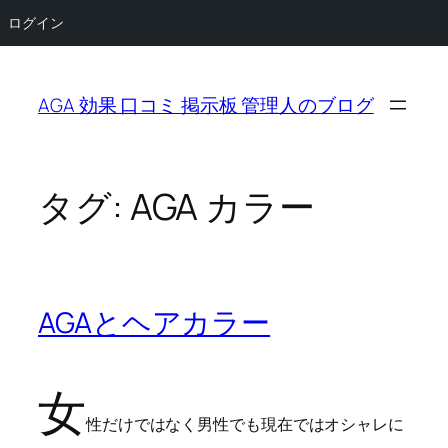
ログイン
内
容
AGA 効果 口コミ 掲示板 管理人のブログ
を
ス
キ
ッ
タグ:
AGA カラー
プ
AGAとヘアカラー
女
性だけではなく男性でも現在ではオシャレに