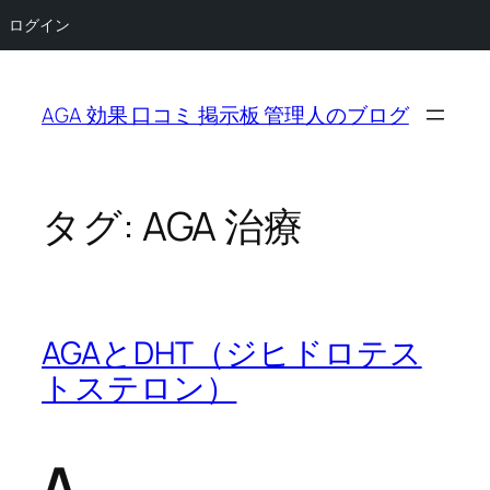
ログイン
内
容
AGA 効果 口コミ 掲示板 管理人のブログ
を
ス
キ
ッ
タグ:
AGA 治療
プ
AGAとDHT（ジヒドロテス
トステロン）
A