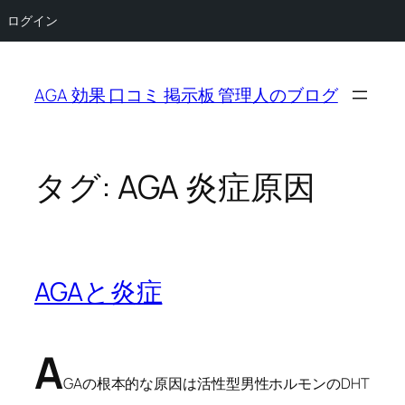
ログイン
内
容
AGA 効果 口コミ 掲示板 管理人のブログ
を
ス
キ
ッ
タグ:
AGA 炎症原因
プ
AGAと炎症
A
GAの根本的な原因は活性型男性ホルモンのDHT