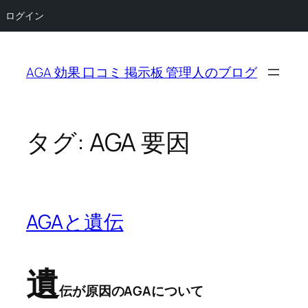
ログイン
内
容
AGA 効果 口コミ 掲示板 管理人のブログ
を
ス
キ
ッ
タグ:
AGA 要因
プ
AGAと遺伝
遺
伝が原因のAGAについて