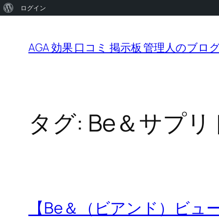
WordPress
ログイン
内
に
容
つ
AGA 効果 口コミ 掲示板 管理人のブロ
を
い
ス
て
キ
ッ
タグ:
Be＆サプリ
プ
【Be＆（ビアンド）ビュ