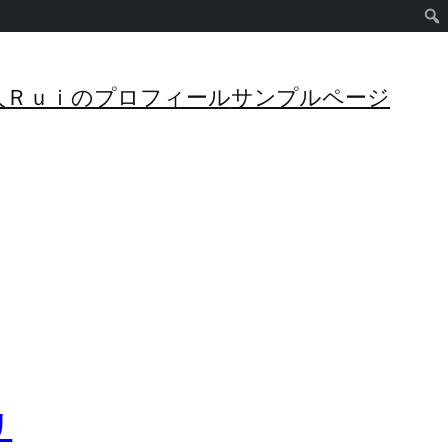
管理人Ｒｕｉのプロフィール
サンプルページ
リ