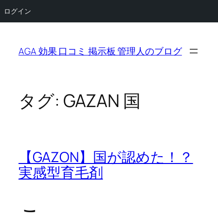
ログイン
内
容
AGA 効果 口コミ 掲示板 管理人のブログ
を
ス
キ
ッ
タグ:
GAZAN 国
プ
【GAZON】国が認めた！？
実感型育毛剤
こ