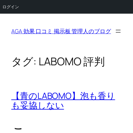
ログイン
内
容
AGA 効果 口コミ 掲示板 管理人のブログ
を
ス
キ
ッ
タグ:
LABOMO 評判
プ
【青のLABOMO】泡も香り
も妥協しない
こ