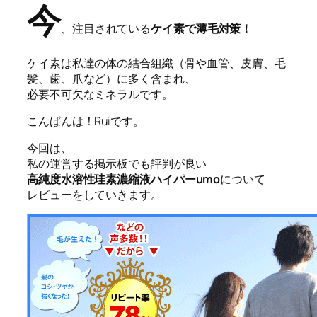
今
、注目されている
ケイ素で薄毛対策！
ケイ素は私達の体の結合組織（骨や血管、皮膚、毛
髪、歯、爪など）に多く含まれ、
必要不可欠なミネラルです。
こ
んばんは！Ruiです。
今回は、
私の運営する掲示板でも評判が良い
高純度水溶性珪素濃縮液
ハイパーumo
について
レビューをしていきます。