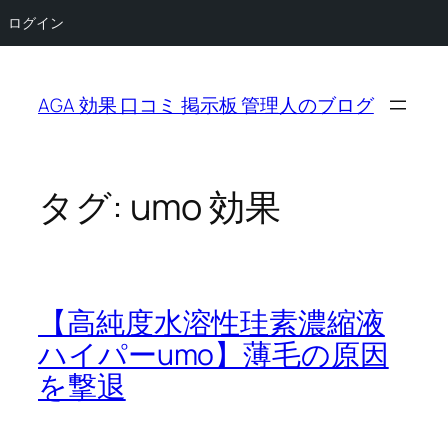
ログイン
内
容
AGA 効果 口コミ 掲示板 管理人のブログ
を
ス
キ
ッ
タグ:
umo 効果
プ
【高純度水溶性珪素濃縮液
ハイパーumo】薄毛の原因
を撃退