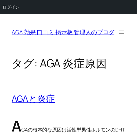
ログイン
内
容
AGA 効果 口コミ 掲示板 管理人のブログ
を
ス
キ
ッ
タグ:
AGA 炎症原因
プ
AGAと炎症
A
GAの根本的な原因は活性型男性ホルモンのDHT