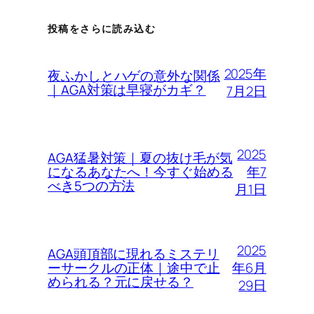
投稿をさらに読み込む
2025年
夜ふかしとハゲの意外な関係
｜AGA対策は早寝がカギ？
7月2日
2025
AGA猛暑対策｜夏の抜け毛が気
年7
になるあなたへ！今すぐ始める
べき5つの方法
月1日
2025
AGA頭頂部に現れるミステリ
年6月
ーサークルの正体｜途中で止
められる？元に戻せる？
29日