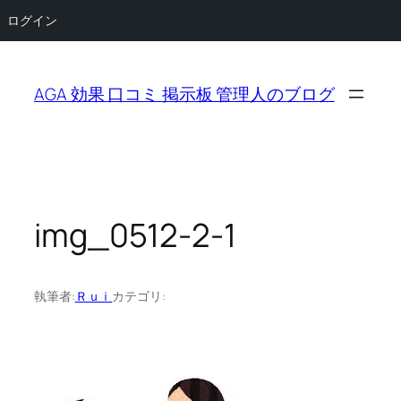
ログイン
内
容
AGA 効果 口コミ 掲示板 管理人のブログ
を
ス
キ
ッ
プ
img_0512-2-1
執筆者:
Ｒｕｉ
カテゴリ: