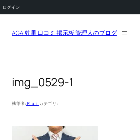
ログイン
内
容
AGA 効果 口コミ 掲示板 管理人のブログ
を
ス
キ
ッ
プ
img_0529-1
執筆者:
Ｒｕｉ
カテゴリ: