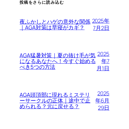
投稿をさらに読み込む
2025年
夜ふかしとハゲの意外な関係
｜AGA対策は早寝がカギ？
7月2日
2025
AGA猛暑対策｜夏の抜け毛が気
年7
になるあなたへ！今すぐ始める
べき5つの方法
月1日
2025
AGA頭頂部に現れるミステリ
年6月
ーサークルの正体｜途中で止
められる？元に戻せる？
29日